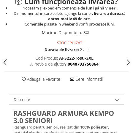
📦
Cum funcționează livrarea?
Procesăm și expediem comenzile
de luni până vineri
.
Din momentul în care coletul ajunge la curier,
livrarea durează
aproximativ 48 de ore
.
Comenzile plasate în weekend vor fi procesate luni.
Marime Disponibila
:
3XL
STOC EPUIZAT
Durata de livrare:
2 zile
Cod Produs:
AFS222-rosu-3XL
Ai nevoie de ajutor?
0040793750864
Adauga la Favorite
Cere informatii
Descriere
RASHGUARD ARMURA KEMPO
3.0 SENIORI
Rashguard pentru seniori, realizat din
100% poliester
,
material elastic și confortabil, ideal pentru antrenamente și