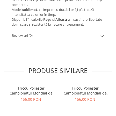
competiții.
Model
sublimat
, cu imprimeu durabil ce își păstrează
intensitatea culorilor în timp.
Disponibil în culorile
Roșu
și
Albastru
– susținere, libertate
de mișcare și rezistență la fiecare antrenament.
Review-uri
(0)
PRODUSE SIMILARE
Tricou Poliester
Tricou Poliester
Campionatul Mondial de
Campionatul Mondial de
Karate WUKF 2026
Karate WUKF 2026
156,00 RON
156,00 RON