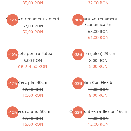
35,00 RON
32,00 RON
Scara Antrenament 2 metri
Scara Antrenament
-12%
-10%
Economica 4m
57,00 RON
68,00 RON
50,00 RON
61,00 RON
Copete pentru Fotbal
Con (Jalon) 23 cm
-10%
-38%
5,00 RON
8,00 RON
de la 4,50 RON
5,00 RON
Cerc plat 40cm
Mini Con Flexibil
-17%
-33%
12,00 RON
12,00 RON
10,00 RON
8,00 RON
Cerc rotund 50cm
Con (Jalon) extra-flexibil 16cm
-12%
-33%
17,00 RON
18,00 RON
15,00 RON
12,00 RON