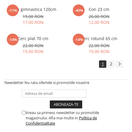
Jalon gimnastica 120cm
Con 23 cm
-11%
-40%
19,00 RON
20,00 RON
17,00 RON
12,00 RON
Cerc plat 70 cm
Cerc rotund 65 cm
-14%
-14%
22,00 RON
22,00 RON
19,00 RON
19,00 RON
1
2
Newsletter
Nu rata ofertele si promotiile noastre
Vreau sa primesc newsletter cu promotiile
magazinului. Afla mai multe in
Politica de
Confidentialitate