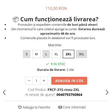
110,00 RON
📦
Cum funcționează livrarea?
Procesăm și expediem comenzile
de luni până vineri
.
Din momentul în care coletul ajunge la curier,
livrarea durează
aproximativ 48 de ore
.
Comenzile plasate în weekend vor fi procesate luni.
Marime
:
S
M
L
XL
2XL
3XL
1
IN STOC
Durata de livrare:
2 zile
ADAUGA IN COS
Cod Produs:
FRCF-31S-rosu-2XL
Ai nevoie de ajutor?
0040793750864
Adauga la Favorite
Cere informatii