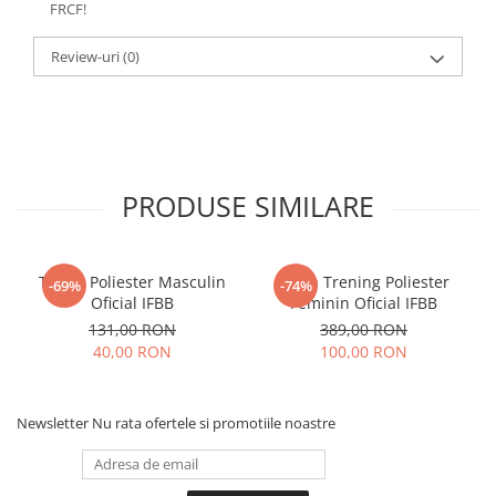
FRCF!
Review-uri
(0)
PRODUSE SIMILARE
Tricou Poliester Masculin
Bluza Trening Poliester
-69%
-74%
Oficial IFBB
Feminin Oficial IFBB
131,00 RON
389,00 RON
40,00 RON
100,00 RON
Newsletter
Nu rata ofertele si promotiile noastre