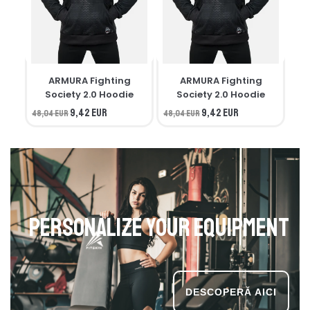
ARMURA Fighting
ARMURA Fighting
M
Society 2.0 Hoodie
Society 2.0 Hoodie
9,42 EUR
9,42 EUR
48,04 EUR
48,04 EUR
34,
Personalize your equipment