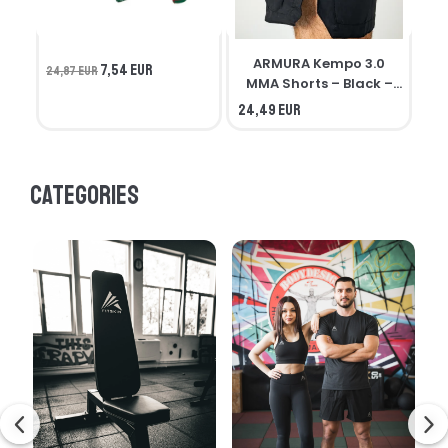
ARMURA Kempo 3.0
7,54 EUR
24,87 EUR
MMA Shorts – Black –
Seniors
24,49 EUR
21,
Categories