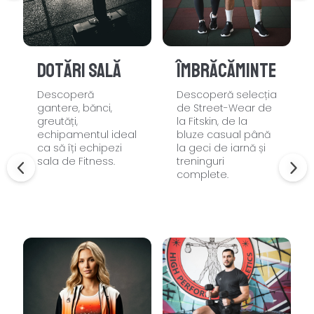
Dotări sală
Îmbrăcăminte
Descoperă
Descoperă selecția
gantere, bănci,
de Street-Wear de
greutăți,
la Fitskin, de la
echipamentul ideal
bluze casual până
ca să îți echipezi
la geci de iarnă și
sala de Fitness.
treninguri
complete.