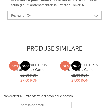
🔥
Confort și performanță în fiecare mișcare!
Comandă
acum și du-ți antrenamentele la următorul nivel! 🔥
Review-uri
(0)
PRODUSE SIMILARE
Maiou Barbati FITSKIN
Maiou Barbati FITSKIN
-48%
NOU
-48%
NOU
Future Black Camo
Future Iris Camo
52,00 RON
52,00 RON
27,00 RON
27,00 RON
Newsletter
Nu rata ofertele si promotiile noastre