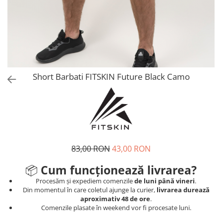
V-Form Shortline
Mingi
Vikings
Saci Exercitii
Berserker
Accesorii Sala
Valkyrie
Acccesori Antrenor
Fitness
Short Barbati FITSKIN Future Black Camo
Mingi medicinale
Motricitate și Coordonare
Prim Ajutor
Recuperare și Îcălzire
83,00 RON
43,00 RON
📦
Cum funcționează livrarea?
Procesăm și expediem comenzile
de luni până vineri
.
Din momentul în care coletul ajunge la curier,
livrarea durează
aproximativ 48 de ore
.
Comenzile plasate în weekend vor fi procesate luni.