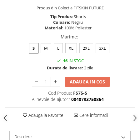
Produs din Colectia FITSKIN FUTURE
Tip Produs:
Shorts
Culoare:
Negru
Material:
100% Poliester
Marime
:
S
M
L
XL
2XL
3XL
16
IN STOC
Durata de livrare:
2 zile
ADAUGA IN COS
Cod Produs:
FS75-S
Ai nevoie de ajutor?
0040793750864
Adauga la Favorite
Cere informatii
Descriere