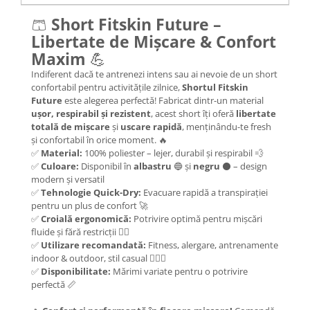
🩳
Short Fitskin Future –
Libertate de Mișcare & Confort
Maxim
💪
Indiferent dacă te antrenezi intens sau ai nevoie de un short
confortabil pentru activitățile zilnice,
Shortul Fitskin
Future
este alegerea perfectă! Fabricat dintr-un material
ușor, respirabil și rezistent
, acest short îți oferă
libertate
totală de mișcare
și
uscare rapidă
, menținându-te fresh
și confortabil în orice moment. 🔥
✅
Material:
100% poliester – lejer, durabil și respirabil 💨
✅
Culoare:
Disponibil în
albastru
🔵 și
negru
⚫ – design
modern și versatil
✅
Tehnologie Quick-Dry:
Evacuare rapidă a transpirației
pentru un plus de confort 🚀
✅
Croială ergonomică:
Potrivire optimă pentru mișcări
fluide și fără restricții 🏃‍♂️
✅
Utilizare recomandată:
Fitness, alergare, antrenamente
indoor & outdoor, stil casual 🏋️‍♂️🏃
✅
Disponibilitate:
Mărimi variate pentru o potrivire
perfectă 📏