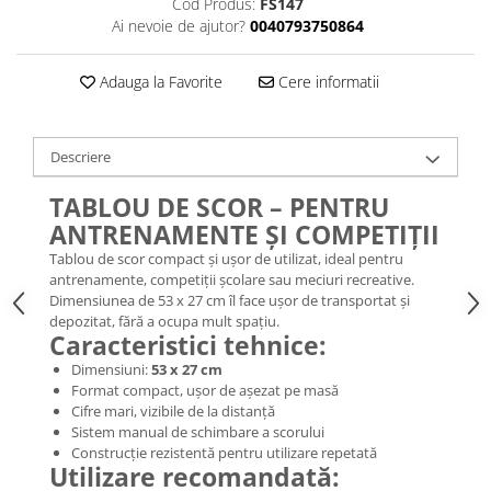
Cod Produs:
FS147
Ai nevoie de ajutor?
0040793750864
Adauga la Favorite
Cere informatii
Descriere
TABLOU DE SCOR – PENTRU
ANTRENAMENTE ȘI COMPETIȚII
Tablou de scor compact și ușor de utilizat, ideal pentru
antrenamente, competiții școlare sau meciuri recreative.
Dimensiunea de 53 x 27 cm îl face ușor de transportat și
depozitat, fără a ocupa mult spațiu.
Caracteristici tehnice:
Dimensiuni:
53 x 27
cm
Format compact, ușor de așezat pe masă
Cifre mari, vizibile de la distanță
Sistem manual de schimbare a scorului
Construcție rezistentă pentru utilizare repetată
Utilizare recomandată: