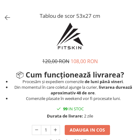
V-Form Shortline
Mingi
Vikings
Saci Exercitii
Tablou de scor 53x27 cm
Berserker
Accesorii Sala
Valkyrie
Acccesori Antrenor
Fitness
Mingi medicinale
120,00 RON
108,00 RON
Motricitate și Coordonare
📦
Cum funcționează livrarea?
Prim Ajutor
Procesăm și expediem comenzile
de luni până vineri
.
Recuperare și Îcălzire
Din momentul în care coletul ajunge la curier,
livrarea durează
aproximativ 48 de ore
.
Comenzile plasate în weekend vor fi procesate luni.
99
IN STOC
Durata de livrare:
2 zile
ADAUGA IN COS