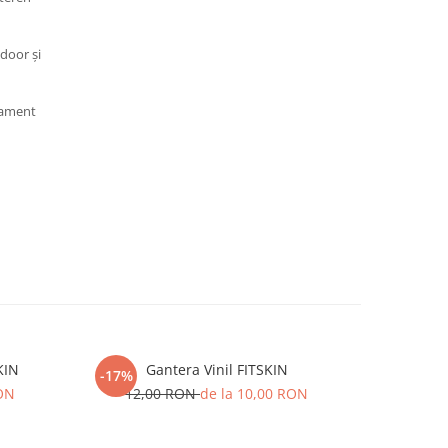
ndoor și
nament
KIN
Gantera Vinil FITSKIN
-17%
-9%
RON
12,00 RON
de la 10,00 RON
64,