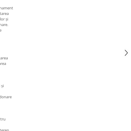
renament
itarea
lor și
nare.
e
zarea
area
 și
ordonare
tru
 teren