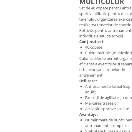
MULTICOLOR
Set de 40 copete pentru ant
sportiv, utilizate pentru delim
terenului, organizarea exerciții
realizarea traseelor de coordo
Potrivite pentru antrenament
individuale sau de echipă.
Conținut set:
40 copete
Culori multiple (multicolor)
Culorile diferite permit organi
eficientă a exercițiilor și separ
echipelor sau a zonelor de
antrenament.
Utilizare:
Antrenamente fotbal (copii
adulți)
Exerciții de agilitate și co
Marcarea traseelor
Activități sportive școlare
Avantaje:
Număr mare de bucăți pen
antrenamente complexe
Vizibilitate bună pe gazon,