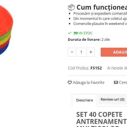
📦
Cum funcționea
Procesăm și expediem comenzi
Din momentul în care coletul aju
Comenzile plasate în weekend vo
99
IN STOC
Durata de livrare:
2 zile
ADAUG
Cod Produs:
FS152
Ai nevoie d
Adauga la Favorite
Cere 
Review-uri
(0)
Descriere
SET 40 COPETE
ANTRENAMENT