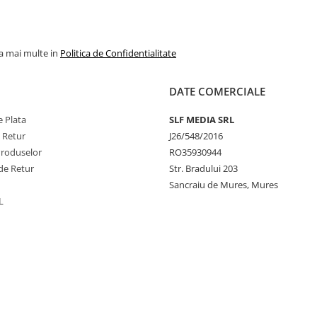
la mai multe in
Politica de Confidentialitate
DATE COMERCIALE
 Plata
SLF MEDIA SRL
e Retur
J26/548/2016
Produselor
RO35930944
de Retur
Str. Bradului 203
Sancraiu de Mures, Mures
L