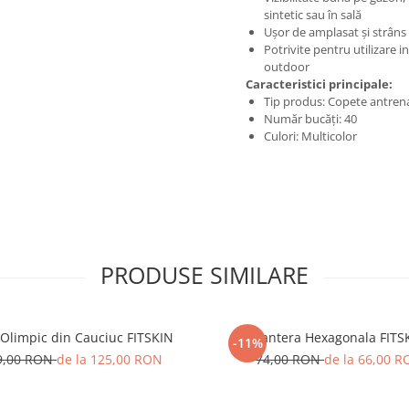
sintetic sau în sală
Ușor de amplasat și strâns
Potrivite pentru utilizare i
outdoor
Caracteristici principale:
Tip produs: Copete antre
Număr bucăți: 40
Culori: Multicolor
PRODUSE SIMILARE
 Olimpic din Cauciuc FITSKIN
Gantera Hexagonala FITS
-11%
9,00 RON
de la 125,00 RON
74,00 RON
de la 66,00 