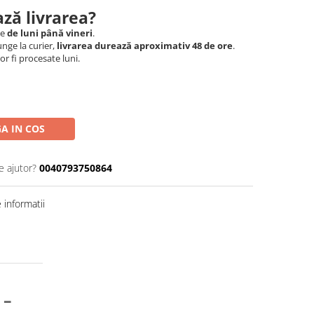
ză livrarea?
le
de luni până vineri
.
nge la curier,
livrarea durează aproximativ 48 de ore
.
r fi procesate luni.
A IN COS
e ajutor?
0040793750864
informatii
 –