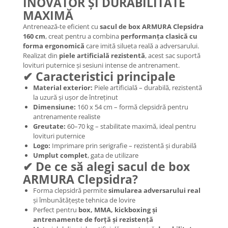
INOVATOR ȘI DURABILITATE
MAXIMĂ
Antrenează-te eficient cu
sacul de box ARMURA Clepsidra
160 cm
, creat pentru a combina
performanța clasică cu
forma ergonomică
care imită silueta reală a adversarului.
Realizat din
piele artificială rezistentă
, acest sac suportă
lovituri puternice și sesiuni intense de antrenament.
✔ Caracteristici principale
Material exterior:
Piele artificială – durabilă, rezistentă
la uzură și ușor de întreținut
Dimensiune:
160 x 54 cm – formă clepsidră pentru
antrenamente realiste
Greutate:
60–70 kg – stabilitate maximă, ideal pentru
lovituri puternice
Logo:
Imprimare prin serigrafie – rezistentă și durabilă
Umplut complet
, gata de utilizare
✔ De ce să alegi sacul de box
ARMURA Clepsidra?
Forma clepsidră permite
simularea adversarului real
și îmbunătățește tehnica de lovire
Perfect pentru
box, MMA, kickboxing și
antrenamente de forță și rezistență