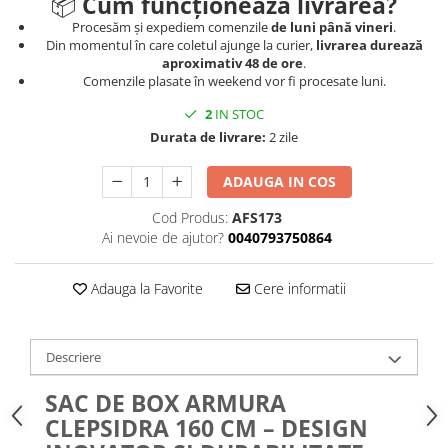
📦
Cum funcționează livrarea?
Procesăm și expediem comenzile
de luni până vineri
.
Din momentul în care coletul ajunge la curier,
livrarea durează
aproximativ 48 de ore
.
Comenzile plasate în weekend vor fi procesate luni.
2
IN STOC
Durata de livrare:
2 zile
ADAUGA IN COS
Cod Produs:
AFS173
Ai nevoie de ajutor?
0040793750864
Adauga la Favorite
Cere informatii
Descriere
SAC DE BOX ARMURA
CLEPSIDRA 160 CM – DESIGN