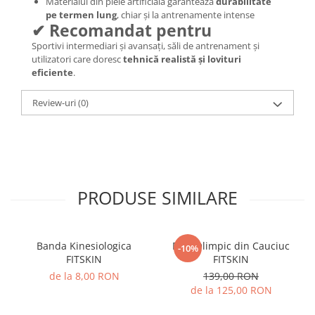
Materialul din piele artificială garantează
durabilitate
pe termen lung
, chiar și la antrenamente intense
✔ Recomandat pentru
Sportivi intermediari și avansați, săli de antrenament și
utilizatori care doresc
tehnică realistă și lovituri
eficiente
.
Review-uri
(0)
PRODUSE SIMILARE
Banda Kinesiologica
Disc Olimpic din Cauciuc
-10%
FITSKIN
FITSKIN
de la 8,00 RON
139,00 RON
de la 125,00 RON