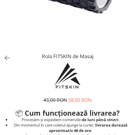
V-Form Shortline
Mingi
Vikings
Saci Exercitii
Berserker
Accesorii Sala
Valkyrie
Acccesori Antrenor
Fitness
Mingi medicinale
Rola FITSKIN de Masaj
Motricitate și Coordonare
Prim Ajutor
Recuperare și Îcălzire
43,00 RON
38,00 RON
📦
Cum funcționează livrarea?
Procesăm și expediem comenzile
de luni până vineri
.
Din momentul în care coletul ajunge la curier,
livrarea durează
aproximativ 48 de ore
.