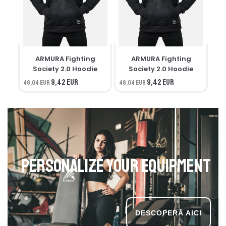
ARMURA Fighting
ARMURA Fighting
M
Society 2.0 Hoodie
Society 2.0 Hoodie
9,42 EUR
9,42 EUR
48,04 EUR
48,04 EUR
34,
Personalize your equipment