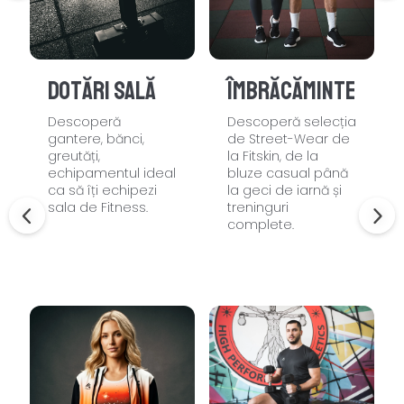
Dotări sală
Îmbrăcăminte
Descoperă
Descoperă selecția
gantere, bănci,
de Street-Wear de
greutăți,
la Fitskin, de la
echipamentul ideal
bluze casual până
ca să îți echipezi
la geci de iarnă și
sala de Fitness.
treninguri
complete.