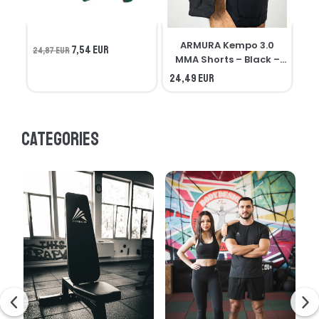
ARMURA Kempo 3.0
7,54 EUR
24,87 EUR
MMA Shorts – Black –
Seniors
24,49 EUR
21,
Categories