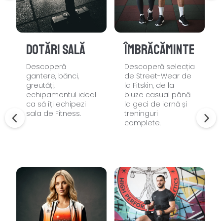
Dotări sală
Îmbrăcăminte
Descoperă
Descoperă selecția
gantere, bănci,
de Street-Wear de
greutăți,
la Fitskin, de la
echipamentul ideal
bluze casual până
ca să îți echipezi
la geci de iarnă și
sala de Fitness.
treninguri
complete.