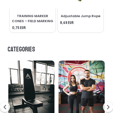
TRAINING MARKER
Adjustable Jump Rope
R
CONES – FIELD MARKING
8,49 EUR
0,75 EUR
7,3
Categories