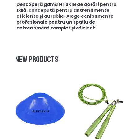
Descoperă gama FITSKIN de dotări pentru
sală, concepută pentru antrenamente
eficiente și durabile. Alege echipamente
profesionale pentru un spațiu de
antrenament complet și eficient.
New products
-