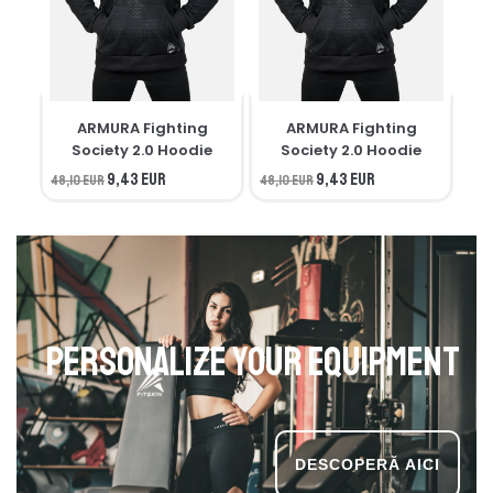
ARMURA Fighting
ARMURA Fighting
M
Society 2.0 Hoodie
Society 2.0 Hoodie
9,43 EUR
9,43 EUR
48,10 EUR
48,10 EUR
34,
Personalize your equipment