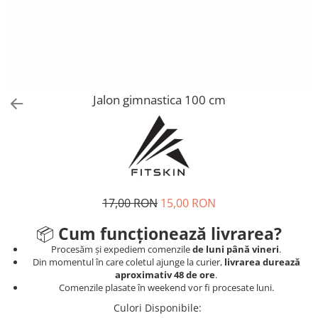
V-Form Shortline
Mingi
Vikings
Saci Exercitii
Berserker
Accesorii Sala
Valkyrie
Acccesori Antrenor
Jalon gimnastica 100 cm
Fitness
Mingi medicinale
Motricitate și Coordonare
Prim Ajutor
Recuperare și Îcălzire
17,00 RON
15,00 RON
📦
Cum funcționează livrarea?
Procesăm și expediem comenzile
de luni până vineri
.
Din momentul în care coletul ajunge la curier,
livrarea durează
aproximativ 48 de ore
.
Comenzile plasate în weekend vor fi procesate luni.
Culori Disponibile
: