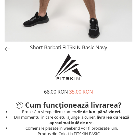
V-Form Shortline
Mingi
Vikings
Saci Exercitii
Berserker
Accesorii Sala
Valkyrie
Acccesori Antrenor
Fitness
Short Barbati FITSKIN Basic Navy
Mingi medicinale
Motricitate și Coordonare
Prim Ajutor
Recuperare și Îcălzire
68,00 RON
35,00 RON
📦
Cum funcționează livrarea?
Procesăm și expediem comenzile
de luni până vineri
.
Din momentul în care coletul ajunge la curier,
livrarea durează
aproximativ 48 de ore
.
Comenzile plasate în weekend vor fi procesate luni.
Produs din Colectia FITSKIN BASIC