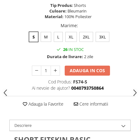
Tip Produs:
Shorts
Culoare:
Bleumarin
Material:
100% Poliester
Marime
:
S
M
L
XL
2XL
3XL
26
IN STOC
Durata de livrare:
2 zile
ADAUGA IN COS
Cod Produs:
FS74-S
Ai nevoie de ajutor?
0040793750864
Adauga la Favorite
Cere informatii
Descriere
SHORT FITSKIN BASIC