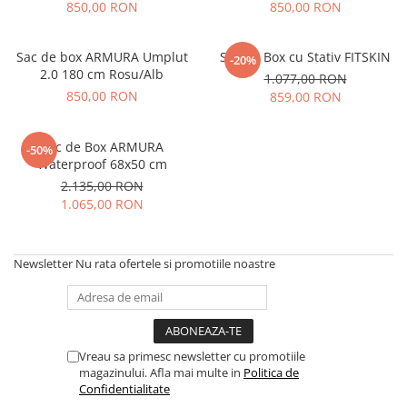
850,00 RON
850,00 RON
Sac de box ARMURA Umplut
Sac de Box cu Stativ FITSKIN
-20%
2.0 180 cm Rosu/Alb
1.077,00 RON
850,00 RON
859,00 RON
Sac de Box ARMURA
-50%
Waterproof 68x50 cm
2.135,00 RON
1.065,00 RON
Newsletter
Nu rata ofertele si promotiile noastre
Vreau sa primesc newsletter cu promotiile
magazinului. Afla mai multe in
Politica de
Confidentialitate