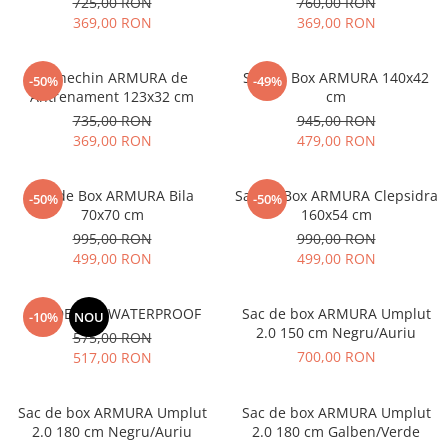
V-Form Shortline
725,00 RON
760,00 RON
Mingi
369,00 RON
369,00 RON
Vikings
Saci Exercitii
Berserker
Manechin ARMURA de
Sac de Box ARMURA 140x42
Accesorii Sala
-50%
-49%
Valkyrie
Antrenament 123x32 cm
cm
Acccesori Antrenor
735,00 RON
945,00 RON
Fitness
369,00 RON
479,00 RON
Mingi medicinale
Sac de Box ARMURA Bila
Sac de Box ARMURA Clepsidra
-50%
-50%
Motricitate și Coordonare
70x70 cm
160x54 cm
Prim Ajutor
995,00 RON
990,00 RON
499,00 RON
499,00 RON
Recuperare și Îcălzire
SAC DE BOX WATERPROOF
Sac de box ARMURA Umplut
-10%
NOU
2.0 150 cm Negru/Auriu
575,00 RON
700,00 RON
517,00 RON
Sac de box ARMURA Umplut
Sac de box ARMURA Umplut
2.0 180 cm Negru/Auriu
2.0 180 cm Galben/Verde