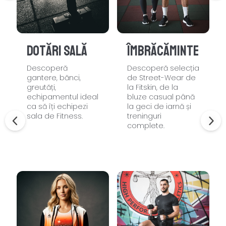
Dotări sală
Îmbrăcăminte
Descoperă
Descoperă selecția
gantere, bănci,
de Street-Wear de
greutăți,
la Fitskin, de la
echipamentul ideal
bluze casual până
ca să îți echipezi
la geci de iarnă și
sala de Fitness.
treninguri
complete.