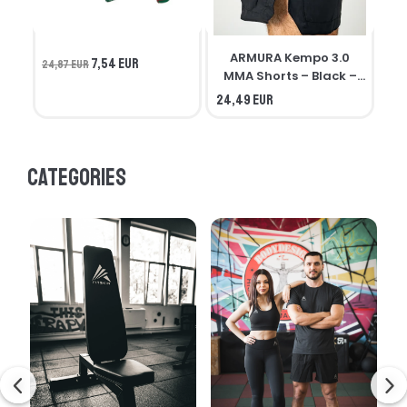
ARMURA Kempo 3.0
7,54 EUR
24,87 EUR
MMA Shorts – Black –
Seniors
24,49 EUR
21,
Categories