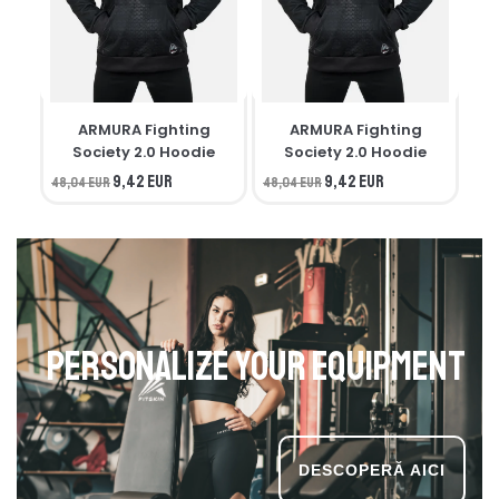
ARMURA Fighting
ARMURA Fighting
M
Society 2.0 Hoodie
Society 2.0 Hoodie
9,42 EUR
9,42 EUR
48,04 EUR
48,04 EUR
34,
Personalize your equipment