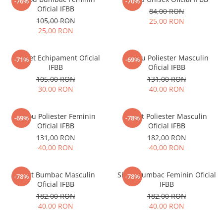
V-Form Shortline
-76%
-70%
Mingi
Oficial IFBB
84,00 RON
Vikings
105,00 RON
25,00 RON
Saci Exercitii
Berserker
25,00 RON
Accesorii Sala
Valkyrie
Acccesori Antrenor
Saculet Echipament Oficial
Tricou Poliester Masculin
-71%
-69%
IFBB
Oficial IFBB
Fitness
105,00 RON
131,00 RON
Mingi medicinale
30,00 RON
40,00 RON
Motricitate și Coordonare
Prim Ajutor
Tricou Poliester Feminin
Short Poliester Masculin
-69%
-78%
Oficial IFBB
Oficial IFBB
Recuperare și Îcălzire
131,00 RON
182,00 RON
40,00 RON
40,00 RON
Short Bumbac Masculin
Short Bumbac Feminin Oficial
-78%
-78%
Oficial IFBB
IFBB
182,00 RON
182,00 RON
40,00 RON
40,00 RON