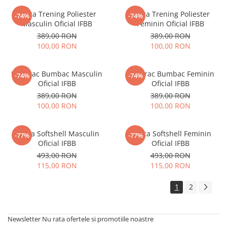
Bluza Trening Poliester
Bluza Trening Poliester
-74%
-74%
Masculin Oficial IFBB
Feminin Oficial IFBB
389,00 RON
389,00 RON
100,00 RON
100,00 RON
Hanorac Bumbac Masculin
Hanorac Bumbac Feminin
-74%
-74%
Oficial IFBB
Oficial IFBB
389,00 RON
389,00 RON
100,00 RON
100,00 RON
Geaca Softshell Masculin
Geaca Softshell Feminin
-77%
-77%
Oficial IFBB
Oficial IFBB
493,00 RON
493,00 RON
115,00 RON
115,00 RON
1
2
Newsletter
Nu rata ofertele si promotiile noastre