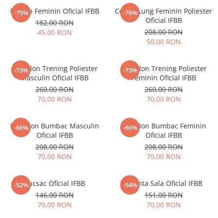
Prosop Feminin Oficial IFBB
Colant Lung Feminin Poliester
-75%
-76%
Oficial IFBB
182,00 RON
208,00 RON
45,00 RON
50,00 RON
Pantalon Trening Poliester
Pantalon Trening Poliester
-73%
-73%
Masculin Oficial IFBB
Feminin Oficial IFBB
260,00 RON
260,00 RON
70,00 RON
70,00 RON
Pantalon Bumbac Masculin
Pantalon Bumbac Feminin
-66%
-66%
Oficial IFBB
Oficial IFBB
208,00 RON
208,00 RON
70,00 RON
70,00 RON
Rucsac Oficial IFBB
Geanta Sala Oficial IFBB
-52%
-54%
146,00 RON
151,00 RON
70,00 RON
70,00 RON