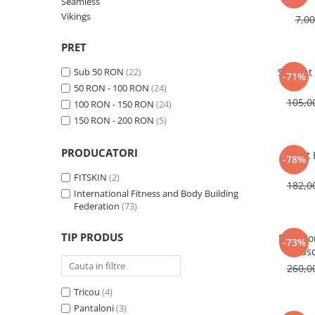
V-Form Shortline
Seamless
Mingi
Vikings
Vikings
7,0
Saci Exercitii
Berserker
PRET
Accesorii Sala
Valkyrie
Sub 50 RON
(22)
Saculet
-71%
Acccesori Antrenor
50 RON - 100 RON
(24)
Fitness
105,
100 RON - 150 RON
(24)
Mingi medicinale
150 RON - 200 RON
(5)
Motricitate și Coordonare
PRODUCATORI
Short
-78%
Prim Ajutor
FITSKIN
(2)
182,
Recuperare și Îcălzire
International Fitness and Body Building
Federation
(73)
TIP PRODUS
Pantalo
-73%
Mascu
260,
Tricou
(4)
Pantaloni
(3)