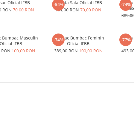
sac Oficial IFBB
Geanta Sala Oficial IFBB
Bluza
-54%
-74%
Masc
00 RON
70,00 RON
151,00 RON
70,00 RON
389,0
c Bumbac Masculin
Hanorac Bumbac Feminin
Geaca 
-74%
-77%
Oficial IFBB
Oficial IFBB
0 RON
100,00 RON
389,00 RON
100,00 RON
493,0