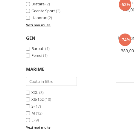
Ruc
Bratara
(2)
-52%
146,
Geanta Sport
(2)
Hanorac
(2)
Vezi mai multe
GEN
Hanora
-74%
Barbati
(1)
389,0
Femei
(1)
MARIME
XXL
(3)
XS/152
(10)
S
(17)
M
(12)
L
(9)
Vezi mai multe