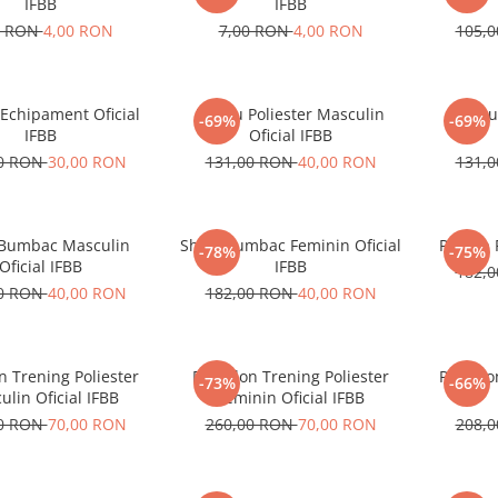
IFBB
IFBB
0 RON
4,00 RON
7,00 RON
4,00 RON
105,
 Echipament Oficial
Tricou Poliester Masculin
Tricou
-69%
-69%
IFBB
Oficial IFBB
00 RON
30,00 RON
131,00 RON
40,00 RON
131,
 Bumbac Masculin
Short Bumbac Feminin Oficial
Prosop 
-78%
-75%
Oficial IFBB
IFBB
182,
00 RON
40,00 RON
182,00 RON
40,00 RON
n Trening Poliester
Pantalon Trening Poliester
Pantal
-73%
-66%
lin Oficial IFBB
Feminin Oficial IFBB
00 RON
70,00 RON
260,00 RON
70,00 RON
208,