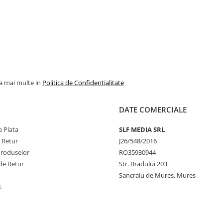
la mai multe in
Politica de Confidentialitate
DATE COMERCIALE
 Plata
SLF MEDIA SRL
e Retur
J26/548/2016
Produselor
RO35930944
de Retur
Str. Bradului 203
Sancraiu de Mures, Mures
L