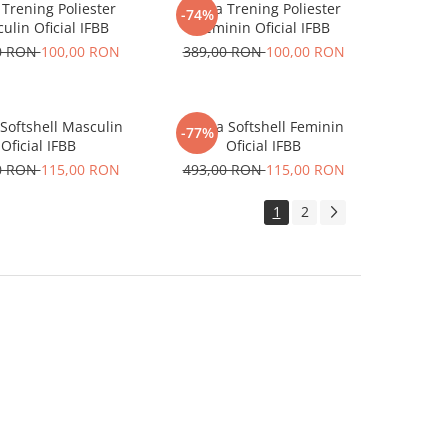
 Trening Poliester
Bluza Trening Poliester
-74%
ulin Oficial IFBB
Feminin Oficial IFBB
0 RON
100,00 RON
389,00 RON
100,00 RON
Softshell Masculin
Geaca Softshell Feminin
-77%
Oficial IFBB
Oficial IFBB
0 RON
115,00 RON
493,00 RON
115,00 RON
1
2