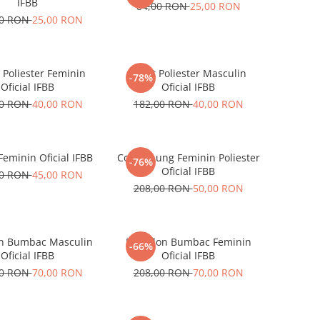
IFBB
84,00 RON
25,00 RON
00 RON
25,00 RON
 Poliester Feminin
Short Poliester Masculin
-78%
Oficial IFBB
Oficial IFBB
00 RON
40,00 RON
182,00 RON
40,00 RON
Feminin Oficial IFBB
Colant Lung Feminin Poliester
-76%
Oficial IFBB
00 RON
45,00 RON
208,00 RON
50,00 RON
on Bumbac Masculin
Pantalon Bumbac Feminin
-66%
Oficial IFBB
Oficial IFBB
00 RON
70,00 RON
208,00 RON
70,00 RON