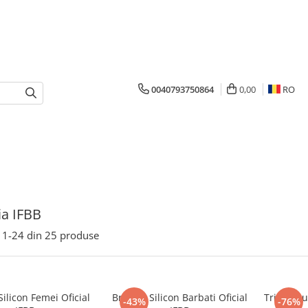
0040793750864
0,00
RO
ia IFBB
1-
24
din
25
produse
Silicon Femei Oficial
Bratara Silicon Barbati Oficial
Tricou Bu
-43%
-76%