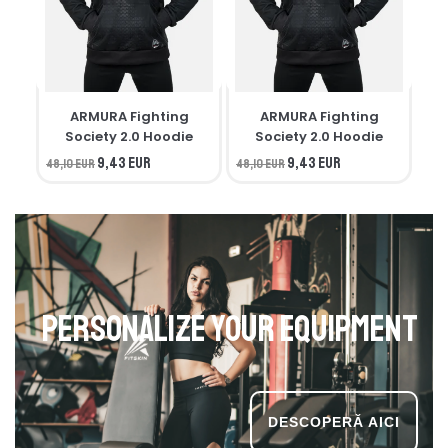
ARMURA Fighting
ARMURA Fighting
M
Society 2.0 Hoodie
Society 2.0 Hoodie
9,43 EUR
9,43 EUR
48,10 EUR
48,10 EUR
34,
Personalize your equipment