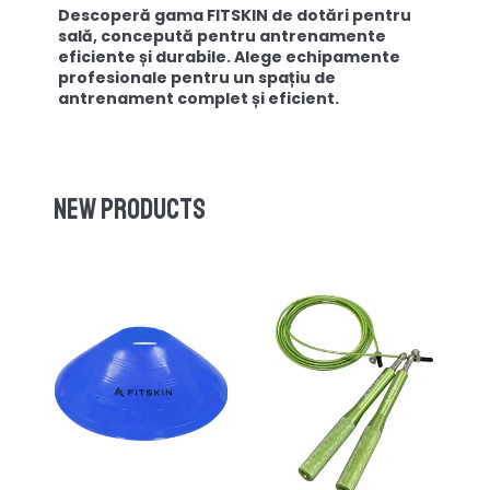
Descoperă gama FITSKIN de dotări pentru
sală, concepută pentru antrenamente
eficiente și durabile. Alege echipamente
profesionale pentru un spațiu de
antrenament complet și eficient.
New products
-