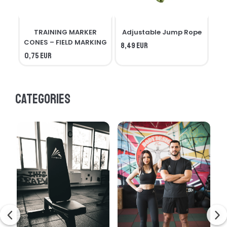
TRAINING MARKER
Adjustable Jump Rope
R
CONES – FIELD MARKING
8,49 EUR
0,75 EUR
7,3
Categories