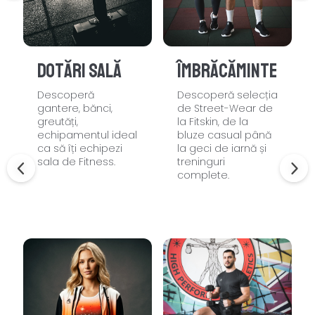
Dotări sală
Îmbrăcăminte
Descoperă
Descoperă selecția
gantere, bănci,
de Street-Wear de
greutăți,
la Fitskin, de la
echipamentul ideal
bluze casual până
ca să îți echipezi
la geci de iarnă și
sala de Fitness.
treninguri
complete.