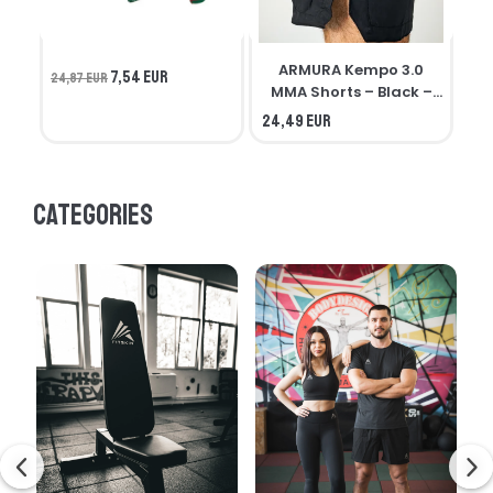
ARMURA Kempo 3.0
7,54 EUR
24,87 EUR
MMA Shorts – Black –
Seniors
24,49 EUR
21,
Categories