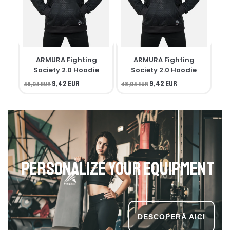
ARMURA Fighting
ARMURA Fighting
M
Society 2.0 Hoodie
Society 2.0 Hoodie
9,42 EUR
9,42 EUR
48,04 EUR
48,04 EUR
34,
Personalize your equipment