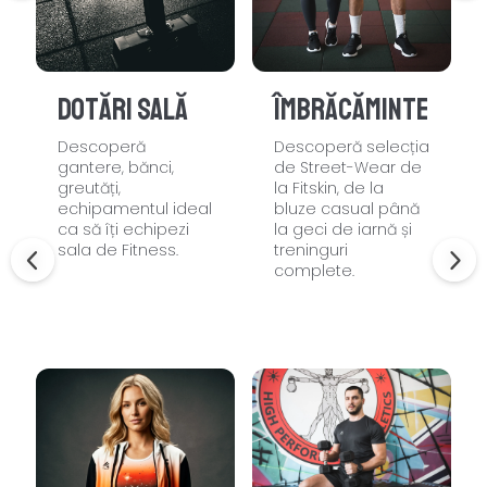
Dotări sală
Îmbrăcăminte
Descoperă
Descoperă selecția
gantere, bănci,
de Street-Wear de
greutăți,
la Fitskin, de la
echipamentul ideal
bluze casual până
ca să îți echipezi
la geci de iarnă și
sala de Fitness.
treninguri
complete.