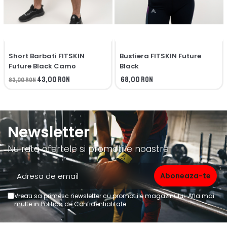
Short Barbati FITSKIN
Bustiera FITSKIN Future
Future Black Camo
Black
43,00 RON
68,00 RON
83,00 RON
Newsletter
Nu rata ofertele si promotiile noastre
Vreau sa primesc newsletter cu promotiile magazinului. Afla mai
multe in
Politica de Confidentialitate