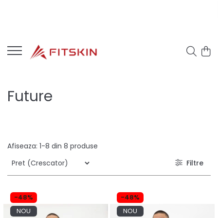
Future
Afiseaza:
1-
8
din
8
produse
Filtre
-48%
-48%
NOU
NOU