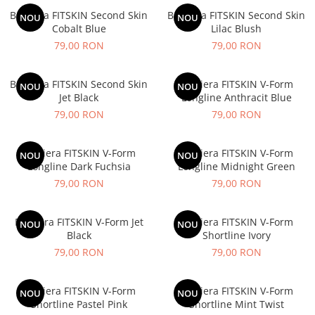
Bustiera FITSKIN Second Skin
Bustiera FITSKIN Second Skin
NOU
NOU
Cobalt Blue
Lilac Blush
79,00 RON
79,00 RON
Bustiera FITSKIN Second Skin
Bustiera FITSKIN V-Form
NOU
NOU
Jet Black
Longline Anthracit Blue
79,00 RON
79,00 RON
Bustiera FITSKIN V-Form
Bustiera FITSKIN V-Form
NOU
NOU
Longline Dark Fuchsia
Longline Midnight Green
79,00 RON
79,00 RON
Bustiera FITSKIN V-Form Jet
Bustiera FITSKIN V-Form
NOU
NOU
Black
Shortline Ivory
79,00 RON
79,00 RON
Bustiera FITSKIN V-Form
Bustiera FITSKIN V-Form
NOU
NOU
Shortline Pastel Pink
Shortline Mint Twist