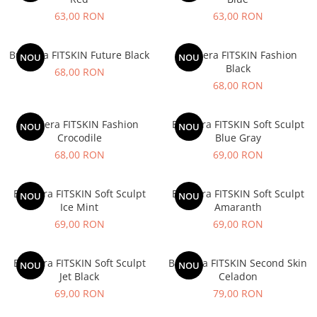
V-Form Shortline
Mingi
63,00 RON
63,00 RON
Vikings
Saci Exercitii
Berserker
Bustiera FITSKIN Future Black
Bustiera FITSKIN Fashion
Accesorii Sala
NOU
NOU
Valkyrie
Black
68,00 RON
Acccesori Antrenor
68,00 RON
Fitness
Mingi medicinale
Bustiera FITSKIN Fashion
Bustiera FITSKIN Soft Sculpt
NOU
NOU
Crocodile
Blue Gray
Motricitate și Coordonare
68,00 RON
69,00 RON
Prim Ajutor
Recuperare și Îcălzire
Bustiera FITSKIN Soft Sculpt
Bustiera FITSKIN Soft Sculpt
NOU
NOU
Ice Mint
Amaranth
69,00 RON
69,00 RON
Bustiera FITSKIN Soft Sculpt
Bustiera FITSKIN Second Skin
NOU
NOU
Jet Black
Celadon
69,00 RON
79,00 RON