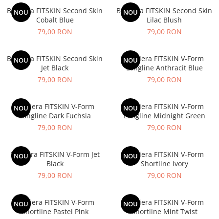
Bustiera FITSKIN Second Skin
Bustiera FITSKIN Second Skin
NOU
NOU
Cobalt Blue
Lilac Blush
79,00 RON
79,00 RON
Bustiera FITSKIN Second Skin
Bustiera FITSKIN V-Form
NOU
NOU
Jet Black
Longline Anthracit Blue
79,00 RON
79,00 RON
Bustiera FITSKIN V-Form
Bustiera FITSKIN V-Form
NOU
NOU
Longline Dark Fuchsia
Longline Midnight Green
79,00 RON
79,00 RON
Bustiera FITSKIN V-Form Jet
Bustiera FITSKIN V-Form
NOU
NOU
Black
Shortline Ivory
79,00 RON
79,00 RON
Bustiera FITSKIN V-Form
Bustiera FITSKIN V-Form
NOU
NOU
Shortline Pastel Pink
Shortline Mint Twist