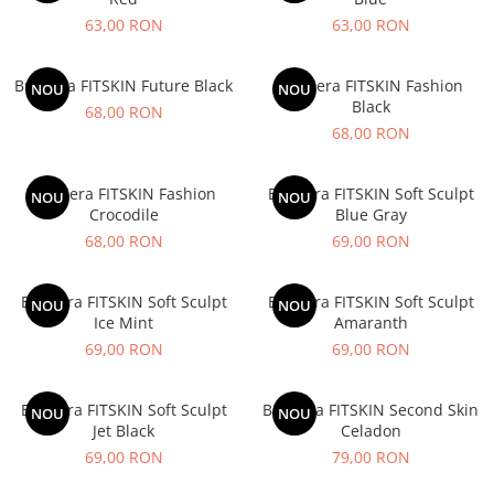
V-Form Shortline
Mingi
63,00 RON
63,00 RON
Vikings
Saci Exercitii
Berserker
Bustiera FITSKIN Future Black
Bustiera FITSKIN Fashion
Accesorii Sala
NOU
NOU
Valkyrie
Black
68,00 RON
Acccesori Antrenor
68,00 RON
Fitness
Mingi medicinale
Bustiera FITSKIN Fashion
Bustiera FITSKIN Soft Sculpt
NOU
NOU
Crocodile
Blue Gray
Motricitate și Coordonare
68,00 RON
69,00 RON
Prim Ajutor
Recuperare și Îcălzire
Bustiera FITSKIN Soft Sculpt
Bustiera FITSKIN Soft Sculpt
NOU
NOU
Ice Mint
Amaranth
69,00 RON
69,00 RON
Bustiera FITSKIN Soft Sculpt
Bustiera FITSKIN Second Skin
NOU
NOU
Jet Black
Celadon
69,00 RON
79,00 RON